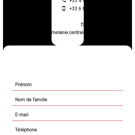
+33 4 93 61 12 64
+33 6 67 55 28 46
melanie.centraloffice@orange.fr
Demande d'informations
supplémentaires