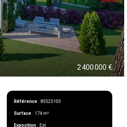
2 400 000 €
Référence
85525103
Surface
174 m²
Exposition
Est