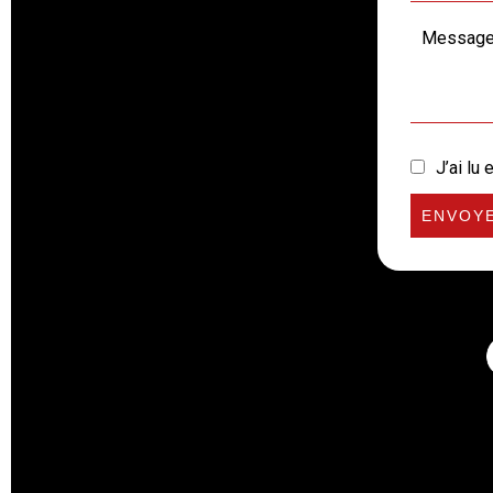
J’ai lu 
ENVOY