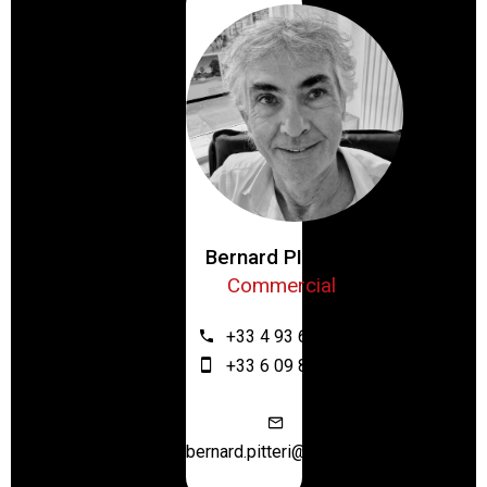
Bernard PITTERI
Commercial
+33 4 93 61 12 64
+33 6 09 87 61 13
bernard.pitteri@hotmail.fr