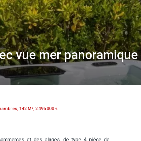
vec vue mer panoramique
hambres, 142 M², 2 495 000 €
 commerces et des plages, de type 4 pièce de