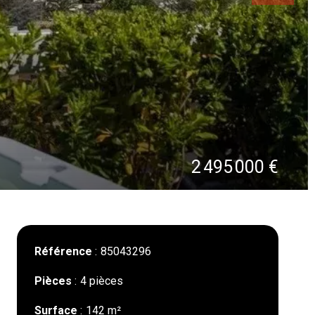
2 495 000 €
Référence
85043296
Pièces
4 pièces
Surface
142 m²