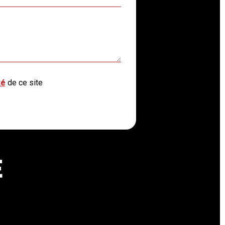
té
de ce site