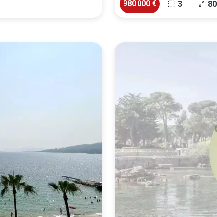
980 000 €
3
80