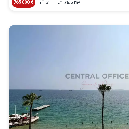
765 000 €
3
76.5 m²