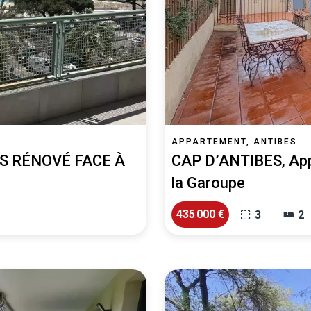
APPARTEMENT, ANTIBES
S RÉNOVÉ FACE À
CAP D’ANTIBES, App
la Garoupe
435 000 €
3
2